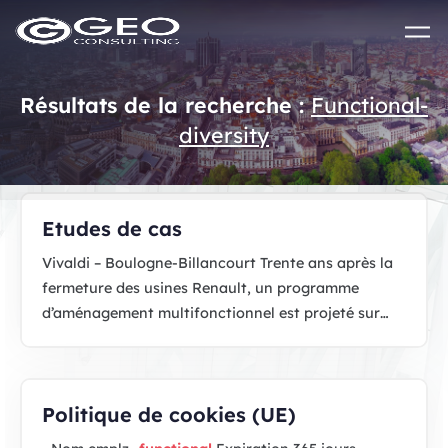
Skip to main content
Résultats de la recherche :
Functional-
diversity
Etudes de cas
Vivaldi – Boulogne-Billancourt Trente ans après la
fermeture des usines Renault, un programme
d’aménagement multifonctionnel est projeté sur
l’île Seguin : plus de 117.000 m² de bureaux, de
commerces, de…
Politique de cookies (UE)