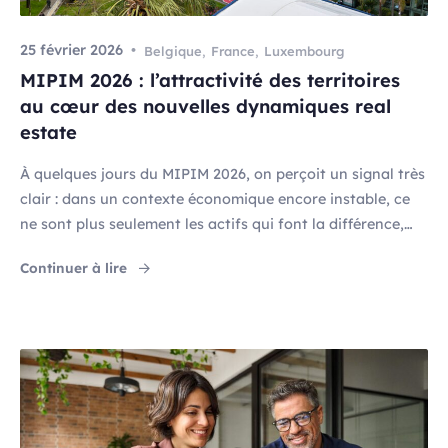
25 février 2026
Belgique
,
France
,
Luxembourg
MIPIM 2026 : l’attractivité des territoires
au cœur des nouvelles dynamiques real
estate
À quelques jours du MIPIM 2026, on perçoit un signal très
clair : dans un contexte économique encore instable, ce
ne sont plus seulement les actifs qui font la différence,
mais les territoires qui les portent. Pour les investisseurs
"MIPIM 2026 : l’attractivité des territoires a
Continuer à lire
comme pour les enseignes, l’attractivité territoriale est
devenue le filtre stratégique à travers lequel se lisent […]