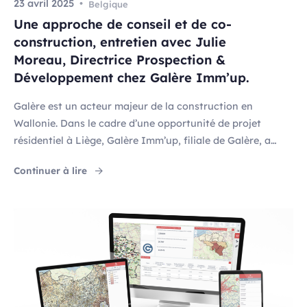
23 avril 2025
Belgique
Une approche de conseil et de co-
construction, entretien avec Julie
Moreau, Directrice Prospection &
Développement chez Galère Imm’up.
Galère est un acteur majeur de la construction en
Wallonie. Dans le cadre d’une opportunité de projet
résidentiel à Liège, Galère Imm’up, filiale de Galère, a
sollicité GeoConsulting pour une étude de faisabilité. Julie
"Une approche de conseil et de co-constructi
Continuer à lire
Moreau revient sur les raisons de ce choix et les apports
de la collaboration. Pouvez-vous nous rappeler le
contexte de cette collaboration ? […]