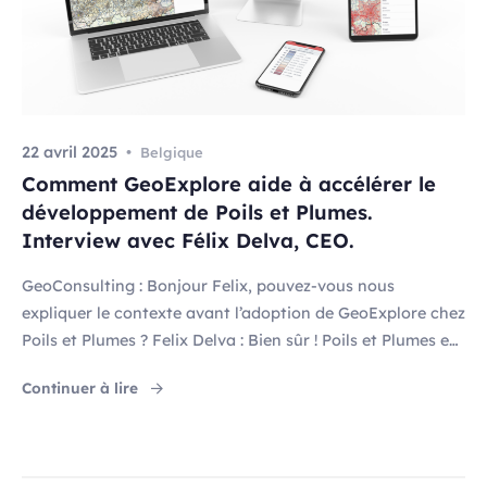
22 avril 2025
Belgique
Comment GeoExplore aide à accélérer le
développement de Poils et Plumes.
Interview avec Félix Delva, CEO.
GeoConsulting : Bonjour Felix, pouvez-vous nous
expliquer le contexte avant l’adoption de GeoExplore chez
Poils et Plumes ? Felix Delva : Bien sûr ! Poils et Plumes est
une enseigne d’animalerie en pleine expansion, avec une
"Comment GeoExplore aide à accélérer le déve
Continuer à lire
croissance soutenue ces dernières années. Avant d’utiliser
GeoExplore, nous travaillions déjà avec GeoConsulting
pour réaliser des études de marché et […]