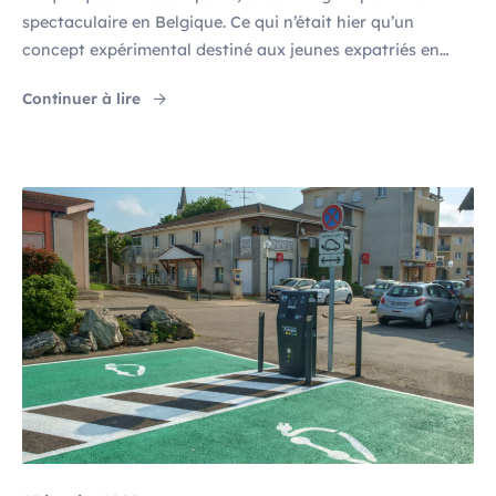
spectaculaire en Belgique. Ce qui n’était hier qu’un
concept expérimental destiné aux jeunes expatriés en
quête de flexibilité s’est transformé en une véritable
"Co-living en Belgique en 2026 : une niche ten
Continuer à lire
classe d’actifs, scrutée de près par les investisseurs
institutionnels, les opérateurs spécialisés et les
promoteurs les plus ambitieux du pays. En 2026, […]