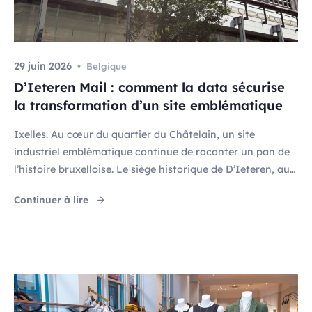
29 juin 2026
Belgique
D’Ieteren Mail : comment la data sécurise
la transformation d’un site emblématique
Ixelles. Au cœur du quartier du Châtelain, un site
industriel emblématique continue de raconter un pan de
l’histoire bruxelloise. Le siège historique de D’Ieteren, au
50 Rue du Mail, s’est développé progressivement depuis le
"D’Ieteren Mail : comment la data sécurise la
Continuer à lire
début du 20ème siècle. Mais comme pour beaucoup de
bâtiments patrimoniaux dans une ville qui évolue vite,
son infrastructure, pensée pour […]