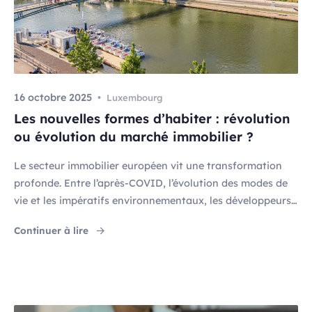
16 octobre 2025
Luxembourg
Les nouvelles formes d’habiter : révolution
ou évolution du marché immobilier ?
Le secteur immobilier européen vit une transformation
profonde. Entre l’après-COVID, l’évolution des modes de
vie et les impératifs environnementaux, les développeurs
sont amenés à repenser leurs approches. Les nouvelles
"Les nouvelles formes d’habiter : révolution 
Continuer à lire
formes d’habiter ne sont plus de simples
expérimentations marginales : elles représentent
désormais plusieurs centaines de milliards d’euros
d’opportunités d’ici 2030. Un phénomène de fond, bien
[…]