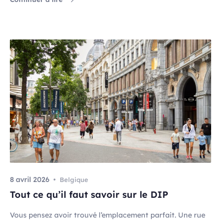
la hauteur du potentiel. Ou bien le panier moyen stagne.
Ou encore, la satisfaction client se dégrade, et le bouche-
à-oreille devient […]
8 avril 2026
Belgique
Tout ce qu’il faut savoir sur le DIP
Vous pensez avoir trouvé l’emplacement parfait. Une rue