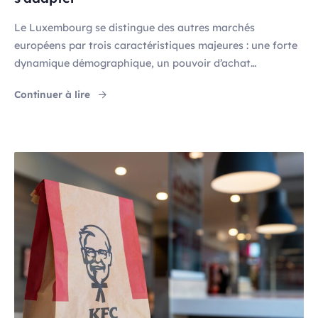
Le Luxembourg se distingue des autres marchés
européens par trois caractéristiques majeures : une forte
dynamique démographique, un pouvoir d’achat
exceptionnel et des flux frontaliers massifs. Ces
"Luxembourg : un marché retail exceptionnel 
Continuer à lire
spécificités créent de vraies opportunités de croissance
pour les retailers et enseignes nationales qui sauront
naviguer dans cet environnement unique. Une population
cosmopolite au pouvoir d’achat élevé Le […]