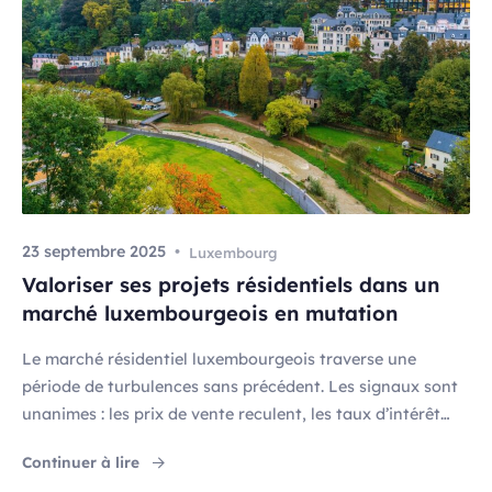
23 septembre 2025
Luxembourg
Valoriser ses projets résidentiels dans un
marché luxembourgeois en mutation
Le marché résidentiel luxembourgeois traverse une
période de turbulences sans précédent. Les signaux sont
unanimes : les prix de vente reculent, les taux d’intérêt
demeurent élevés et la demande connaît un
"Valoriser ses projets résidentiels dans un 
Continuer à lire
ralentissement marqué. Cette nouvelle donne interroge