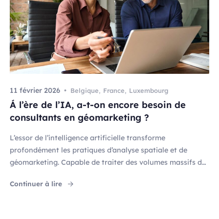
11 février 2026
Belgique
,
France
,
Luxembourg
Á l’ère de l’IA, a-t-on encore besoin de
consultants en géomarketing ?
L’essor de l’intelligence artificielle transforme
profondément les pratiques d’analyse spatiale et de
géomarketing. Capable de traiter des volumes massifs de
données et de produire rapidement des résultats
"Á l’ère de l’IA, a-t-on encore besoin de cons
Continuer à lire
prédictifs, l’IA semble parfois remettre en question la
place de l’expertise humaine. Pourtant, sur le terrain, la
réalité est plus nuancée. En février 2026, alors que 80%