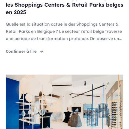
les Shoppings Centers & Retail Parks belges
en 2025
Quelle est la situation actuelle des Shoppings Centers &
Retail Parks en Belgique ? Le secteur retail belge traverse
une période de transformation profonde. On observe une
dichotomie frappante : d’un côté, le taux de vacance
"Baromètre des défis et opportunités pour les
Continuer à lire
retail global a augmenté à 11,2% en 2025, soit plus de 21
500 unités commerciales vides (Source : Gondola.be, […]