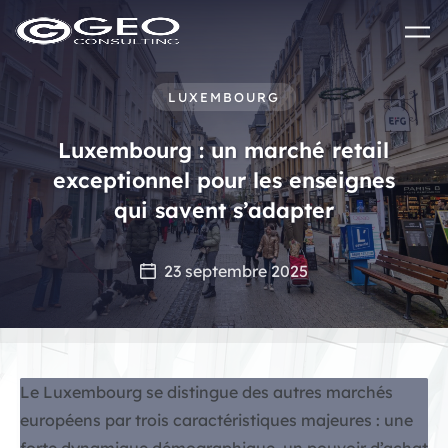
Skip to main content
LUXEMBOURG
Luxembourg : un marché retail
exceptionnel pour les enseignes
qui savent s’adapter
23 septembre 2025
Le Luxembourg se distingue des autres marchés
européens par trois caractéristiques majeures : une