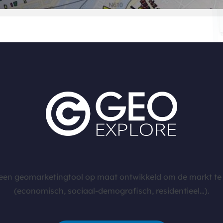
 een geomarketingtool op maat ontwikkeld om de markt te 
(economisch, sociaal-demografisch, residentieel…).