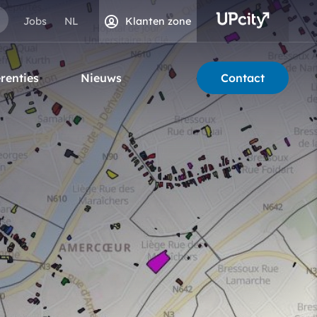
Jobs
Klanten zone
renties
Nieuws
Contact