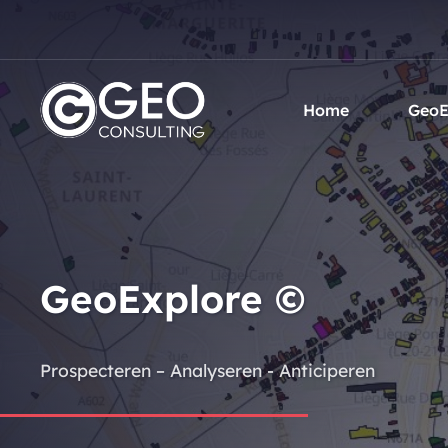
Skip to main content
Home
GeoE
GeoExplore ©
Prospecteren – Analyseren - Anticiperen