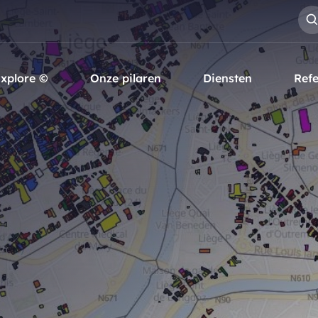
xplore ©
Onze pilaren
Diensten
Refe