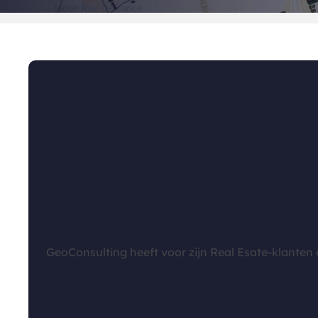
GeoConsulting heeft voor zijn Real Esate-klanten