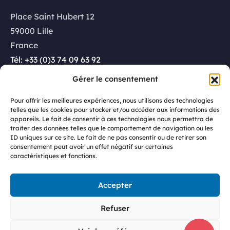
Place Saint Hubert 12
59000 Lille
France
Tél: +33 (0)3 74 09 63 92
Gérer le consentement
Luxembourg
Pour offrir les meilleures expériences, nous utilisons des technologies
telles que les cookies pour stocker et/ou accéder aux informations des
appareils. Le fait de consentir à ces technologies nous permettra de
Rue Glesener 21
traiter des données telles que le comportement de navigation ou les
ID uniques sur ce site. Le fait de ne pas consentir ou de retirer son
1631 Luxembourg
consentement peut avoir un effet négatif sur certaines
caractéristiques et fonctions.
Luxembourg
Tél: +352 27 86 68 14
Accepter
Refuser
© 2023 GeoConsulting
Algemene verkoopvoorwaarden
Privacybeleid
Contact