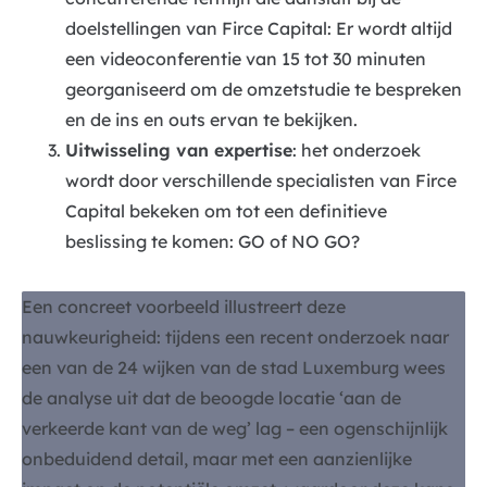
doelstellingen van Firce Capital: Er wordt altijd
een videoconferentie van 15 tot 30 minuten
georganiseerd om de omzetstudie te bespreken
en de ins en outs ervan te bekijken.
Uitwisseling van expertise
: het onderzoek
wordt door verschillende specialisten van Firce
Capital bekeken om tot een definitieve
beslissing te komen: GO of NO GO?
Een concreet voorbeeld illustreert deze
nauwkeurigheid: tijdens een recent onderzoek naar
een van de 24 wijken van de stad Luxemburg wees
de analyse uit dat de beoogde locatie ‘aan de
verkeerde kant van de weg’ lag – een ogenschijnlijk
onbeduidend detail, maar met een aanzienlijke