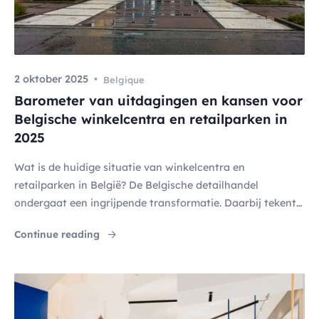
kte van meer dan 400 m² (of 200 m² indien
de gemeente daartoe heeft besloten), bijvoorbeeld:
Bijlage 5 maakt dan deel uit van het commerciële luik van
[…]
2 oktober 2025
Belgique
Barometer van uitdagingen en kansen voor
Belgische winkelcentra en retailparken in
2025
Wat is de huidige situatie van winkelcentra en
retailparken in België? De Belgische detailhandel
ondergaat een ingrijpende transformatie. Daarbij tekent
zich een duidelijke tweedeling af. Enerzijds is de totale
"Barometer van uitdagingen en kansen voor 
Continue reading
leegstand in de detailhandel opgelopen tot 11,2%, goed
voor meer dan 21.500 leegstaande winkeluntis (Bron:
Gondola.be, februari 2025). Anderzijds tonen retailparken
en winkelcentra een opmerkelijke veerkracht. Hun […]