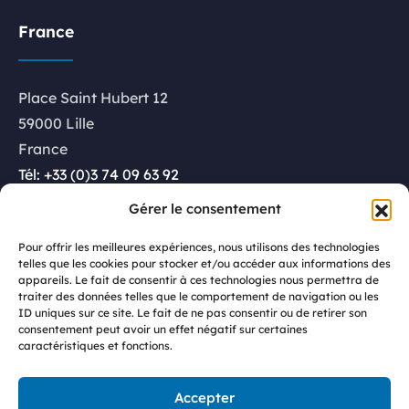
France
Place Saint Hubert 12
59000 Lille
France
Tél: +33 (0)3 74 09 63 92
Gérer le consentement
Luxembourg
Pour offrir les meilleures expériences, nous utilisons des technologies
telles que les cookies pour stocker et/ou accéder aux informations des
appareils. Le fait de consentir à ces technologies nous permettra de
Rue Glesener 21
traiter des données telles que le comportement de navigation ou les
ID uniques sur ce site. Le fait de ne pas consentir ou de retirer son
1631 Luxembourg
consentement peut avoir un effet négatif sur certaines
caractéristiques et fonctions.
Luxembourg
Tél: +352 27 86 68 14
Accepter