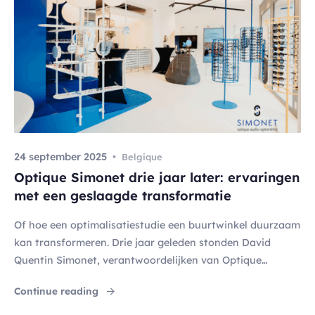
24 september 2025
Belgique
Optique Simonet drie jaar later: ervaringen
met een geslaagde transformatie
Of hoe een optimalisatiestudie een buurtwinkel duurzaam
kan transformeren. Drie jaar geleden stonden David
Quentin Simonet, verantwoordelijken van Optique
Simonet in Frameries, voor een uitdaging die veel
"Optique Simonet drie jaar later: ervaringe
Continue reading
zelfstandige handelaars kennen: hoe een jonger cliënteel
aantrekken en tegelijkertijd de trouwe klantenkring