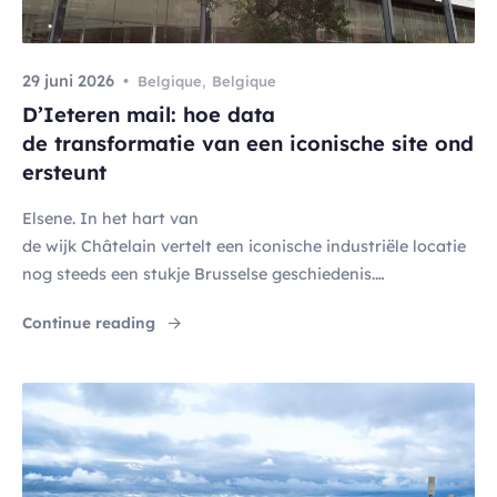
29 juni 2026
Belgique
,
Belgique
D’Ieteren mail: hoe data
de transformatie van een iconische site ond
ersteunt
Elsene. In het hart van
de wijk Châtelain vertelt een iconische industriële locatie
nog steeds een stukje Brusselse geschiedenis.
Het historische hoofdkantoor van D’Ieteren, aan de Mail
"D’Ieteren mail: hoe data de transformatie v
Continue reading
50, is sinds het begin van de
20e eeuw geleidelijk uitgebreid. Maar zoals bij veel andere
momumentale gebouwen in een snel veranderende stad,
voldoet de infrastructuur –
ontworpen voor een ander tijdperk – niet
langer volledig aan de eisen van vandaag. Juist op
dit keerpunt heeft D’Ieteren Immo ervoor gekozen een ni