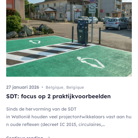
teringsbeslissingen, de keuze van
de locatie van hoofdkantoren of logistieke hubs: elke besli
ssing zet de regio’s in directe concurrentie met elkaar. Om
het verschil te maken, moet men het vermogen benutten
om een coherent en becijferd territoriaal project te prese
nteren en […]
27 januari 2026
Belgique
,
Belgique
SDT: focus op 2 praktijkvoorbeelden
Sinds de hervorming van de SDT
in Wallonië houden veel projectontwikkelaars vast aan hu
n oude reflexen (decreet IC 2015, circulaires,
diverse uitzonderingen).
"SDT: focus op 2 praktijkvoorbeelden"
Continue reading