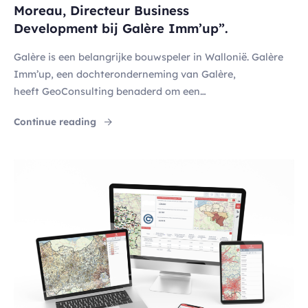
Moreau, Directeur Business
Development bij Galère Imm’up”.
Galère is een belangrijke bouwspeler in Wallonië. Galère
Imm’up, een dochteronderneming van Galère,
heeft GeoConsulting benaderd om een
haalbaarheidsstudie uit te voeren voor een woonproject
"Een aanpak van consultancy en co-construc
Continue reading
in Luik. Julie Moreau blikt terug op de redenen voor deze
keuze en de voordelen van de samenwerking. Kun u ons
iets vertellen over de achtergrond van deze
samenwerking? Julie Moreau : […]