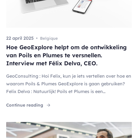
22 april 2025
Belgique
Hoe GeoExplore helpt om de ontwikkeling
van Poils en Plumes te versnellen.
Interview met Félix Delva, CEO.
GeoConsulting : Hoi Felix, kun je iets vertellen over hoe en
waarom Poils & Plumes GeoExplore is gaan gebruiken?
Felix Delva : Natuurlijk! Poils et Plumes is een
snelgroeiende keten van dierenwinkels, met een
"Hoe GeoExplore helpt om de ontwikkeling va
Continue reading
aanhoudende groei in de afgelopen jaren. Voordat we
GeoExplore gebruikten, werkten we al samen met
GeoConsulting om marktonderzoeken uit te voeren en […]