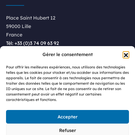
Place Saint Hubert 12
59000 Lille
France
Tél: +33 (0)3 74 09 63 92
Gérer le consentement
Luxembourg
Pour offrir les meilleures expériences, nous utilisons des technologies
telles que les cookies pour stocker et/ou accéder aux informations des
appareils. Le fait de consentir à ces technologies nous permettra de
Rue Glesener 21
traiter des données telles que le comportement de navigation ou les
ID uniques sur ce site. Le fait de ne pas consentir ou de retirer son
1631 Luxembourg
consentement peut avoir un effet négatif sur certaines
caractéristiques et fonctions.
Luxembourg
Tél: +352 27 86 68 14
Accepter
Refuser
© 2023 GeoConsulting