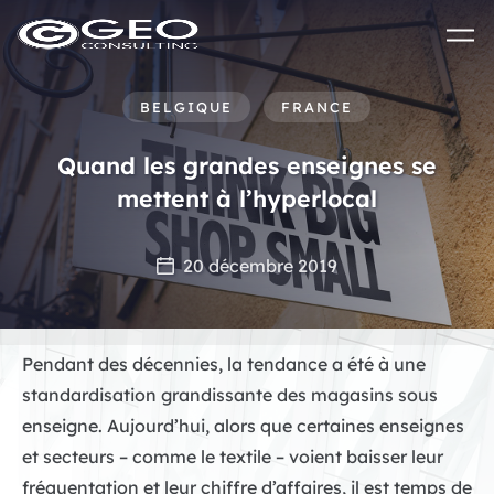
Skip to main content
BELGIQUE
FRANCE
Quand les grandes enseignes se
mettent à l’hyperlocal
20 décembre 2019
Pendant des décennies, la tendance a été à une
standardisation grandissante des magasins sous
enseigne. Aujourd’hui, alors que certaines enseignes
et secteurs – comme le textile – voient baisser leur
fréquentation et leur chiffre d’affaires, il est temps de