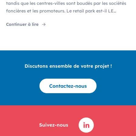
tandis que les centres-villes sont boudés par les sociétés
foncières et les promoteurs. Le retail park est-il LE
concept qui satisfera aux besoins et aux exigences de
"Le succès des Retail Parks"
Continuer à lire
tous ? Le passé : des ‘boites à chaussures’ inesthétiques
Coûts d’occupation peu élevés, bonne accessibilité,
locaux plus vastes et flexibles… […]
Discutons ensemble de votre projet !
Contactez-nous
Suivez-nous